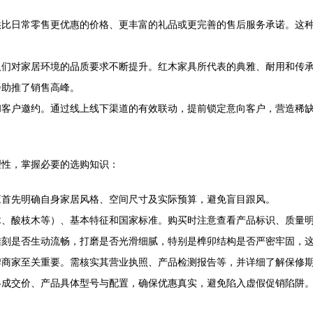
比日常零售更优惠的价格、更丰富的礼品或更完善的售后服务承诺。这种“
人们对家居环境的品质要求不断提升。红木家具所代表的典雅、耐用和传
步助推了销售高峰。
和客户邀约。通过线上线下渠道的有效联动，提前锁定意向客户，营造稀
理性，掌握必要的选购知识：
应首先明确自身家居风格、空间尺寸及实际预算，避免盲目跟风。
木、酸枝木等）、基本特征和国家标准。购买时注意查看产品标识、质量
雕刻是否生动流畅，打磨是否光滑细腻，特别是榫卯结构是否严密牢固，
牌商家至关重要。需核实其营业执照、产品检测报告等，并详细了解保修
终成交价、产品具体型号与配置，确保优惠真实，避免陷入虚假促销陷阱