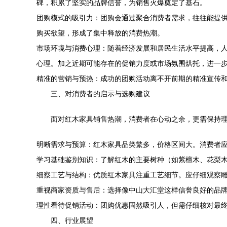
碑，积累了坚实的品牌信誉，为销售火爆奠定了基石。
团购模式的吸引力：团购会通过聚合消费者需求，往往能提供
购买欲望，形成了集中释放的消费热潮。
市场环境与消费心理：随着经济发展和居民生活水平提高，
心理。加之近期可能存在的促销力度或市场氛围烘托，进一
精准的营销与预热：成功的团购活动离不开前期的精准宣传
三、对消费者的启示与选购建议
面对红木家具销售热潮，消费者在心动之余，更需保持
明晰需求与预算：红木家具品类繁多，价格区间大。消费者
学习基础鉴别知识：了解红木的主要树种（如紫檀木、花梨
细察工艺与结构：优质红木家具注重工艺细节。应仔细观察
重视商家资质与售后：选择像中山大汇堂这样信誉良好的品
理性看待促销活动：团购优惠固然吸引人，但需仔细核对最
四、行业展望