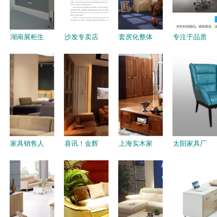
服务
湖南展柜生
沙发专卖店
套房化整体
专注于品质
产与定制的
营销导购手
儿童家具悄
上海优质大
品质之选
册模板 提
然流行，环
班台厂家直
厂家直销助
升家具销售
保仍是关键
销，助力办
力家具销售
的实战指南
选购要点
公家具升级
家具销售人
喜讯！金辉
上海实木家
太阳家具厂
员的形象塑
时尚家具城
具厂BO-
匠心铸就品
造 专业与
盛大开业，
01-03榆木
质，沙发生
信赖并行
乐从买软体
电视柜 品
意通达四方
家具又有好
质与价值的
去处
完美选择