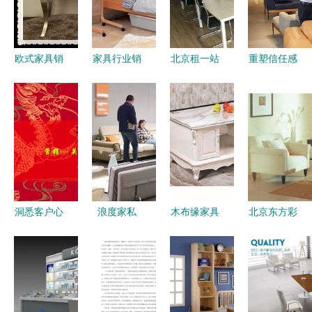
欧式家具销
家具行业销
北京租一站
重塑信任感
售秘诀 美
售发展分析
二手办公家
家具销售人
丽说家具的
趋势、挑战
具租赁与销
员专业形象
美学与质感
与未来路径
售的智能选
的关键要素
择
洞悉客户心
浪度家私
木布缘家具
北京东方彩
理，解锁家
匠心品质，
产品魅力与
丰家具有限
具销售秘籍
悦享生活每
加盟前景深
公司办公沙
一度
度解析
发产品概览
及家具销售