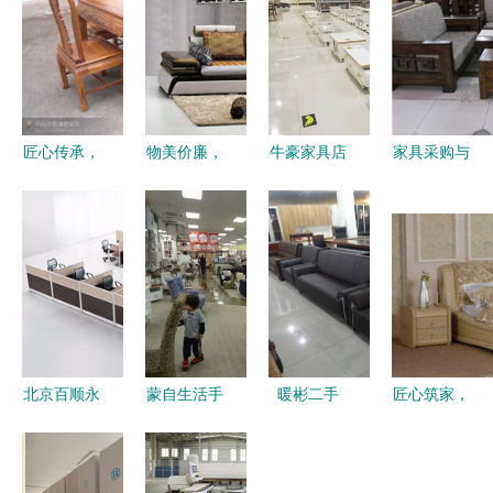
匠心传承，
物美价廉，
牛豪家具店
家具采购与
品质铸就
厂家直销
匠心独运，
批发指南
——中山市
深度解析健
品质生活新
从厂家到销
沙溪镇鹏成
昌昌华沙发
选择
售的全流程
家具厂销售
布艺CM05
解析
纪实
转角沙发
北京百顺永
蒙自生活手
暖彬二手
匠心筑家，
发 从厂家
册大公开！
网，助力北
品味生活
直销到二手
一条微信
京家具循环
——佛山市